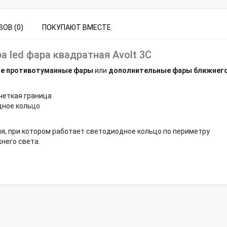
ОВ (0)
ПОКУПАЮТ ВМЕСТЕ
а led фара квадратная Avolt 3C
е противотуманные фары
или
дополнительные фары ближнег
 четкая граница
одное кольцо
ня, при котором работает светодиодное кольцо по периметру
жнего света.