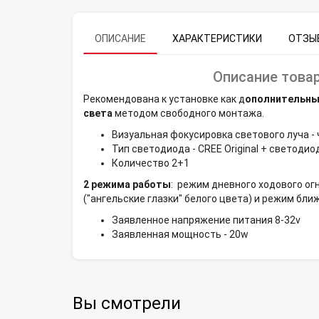
ОПИСАНИЕ
ХАРАКТЕРИСТИКИ
ОТЗЫВ
Описание товар
Рекомендована к установке как д
ополнительны
света
методом свободного монтажа.
Визуальная фокусировка светового луча -
Тип светодиода - CREE Original + светоди
Количество 2+1
2 режима работы
: режим дневного ходового ог
("ангельские глазки" белого цвета) и режим бли
Заявленное напряжение питания 8-32v
Заявленная мощность - 20w
Вы смотрели