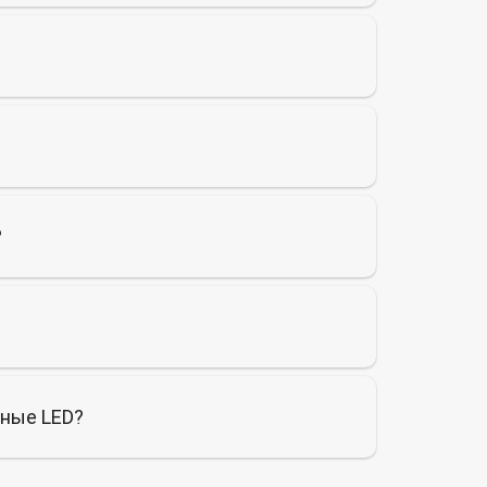
?
чные LED?