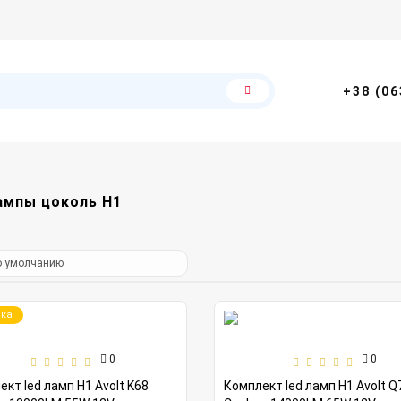
+38 (06
ампы цоколь H1
ка
0
0
кт led ламп H1 Avolt K68
Комплект led ламп H1 Avolt Q