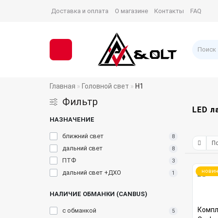
Доставка и оплата
О магазине
Контакты
FAQ
Главная
Головной свет
H1
Фильтр
LED л
НАЗНАЧЕНИЕ
ближний свет
8
дальний свет
8
ПТФ
3
новин
дальний свет +ДХО
1
НАЛИЧИЕ ОБМАНКИ (CANBUS)
Компле
с обманкой
5