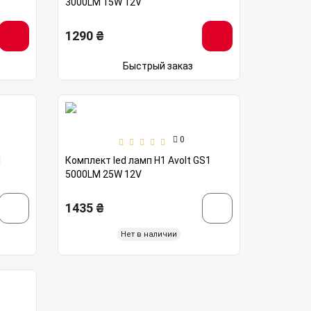
3000LM 15W 12V
1290 ₴
Быстрый заказ
0
1
Комплект led ламп H1 Avolt GS1
5000LM 25W 12V
1435 ₴
Нет в наличии