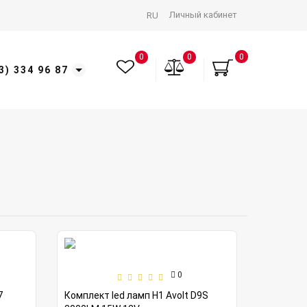
Личный кабинет
RU
0
0
0
3) 334 96 87
0
7
Комплект led ламп H1 Avolt D9S