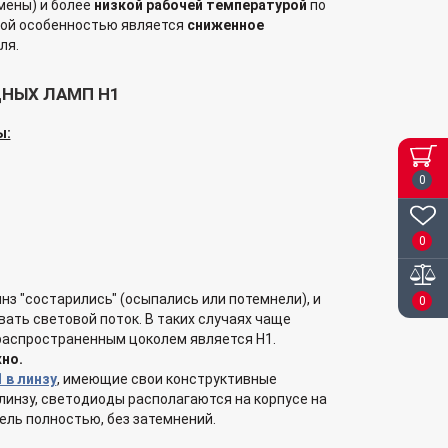
ены) и более
низкой рабочей температурой
по
ной особенностью является
сниженное
ля.
НЫХ ЛАМП H1
ы:
0
0
з "состарились" (осыпались или потемнели), и
0
ать световой поток. В таких случаях чаще
 распространенным цоколем является H1.
но.
 в линзу
, имеющие свои конструктивные
линзу, светодиоды располагаются на корпусе на
ель полностью, без затемнений.