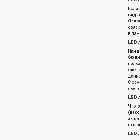
Если 
вид 
Осно
связи
в лам
LED 
При
п
бюдж
польз
свето
данно
С осн
свето
LED 
Что к
(пас
защит
охлаж
LED 