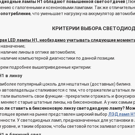
одиодные лампы H1 обладают повышенной светоотдачей
(Люм
ению с галогенными и ксеноновыми лампами. Так же отличитель
гопотребление
, что уменьшает нагрузку на аккумулятор автомоби
КРИТЕРИИ ВЫБОРА СВЕТОДИОД
рая LED лампы H1, необходимо учитывать следующие момент
назначение;
наличие линзы в оптике автомобиля;
наличие компьютерной диагностики по данной позиции.
ерем подробнее вышеприведенные критерии:
H1 в линзу
наиболее популярный цоколь для нештатных (доставных) билинз.
 автовладельцы сталкиваются с тем, что отражатели штатных лин
тали выполнять свои функции - прекратили отражать и фокусиров
 меняют старые штатные линзы, на биксеноновые. А у них самым
о ли ставить в биксеноновую линзу светодиодную лампу? Мож
тоящее время на рынке представлен широкий выбор
ЛЭД ламп H1
нности. У светодиодных ламп, предназначенных для установки в 
 уровне, и таким образом, чтобы световой поток заливал отражат
H1 в ближний свет