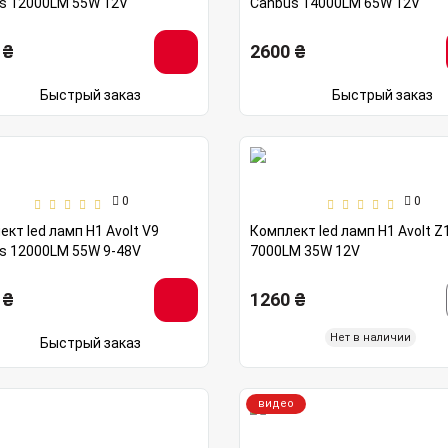
s 12000LM 55W 12V
Canbus 14000LM 65W 12V
 ₴
2600 ₴
Быстрый заказ
Быстрый заказ
0
0
кт led ламп H1 Avolt V9
Комплект led ламп H1 Avolt Z
s 12000LM 55W 9-48V
7000LM 35W 12V
 ₴
1260 ₴
Нет в наличии
Быстрый заказ
видео