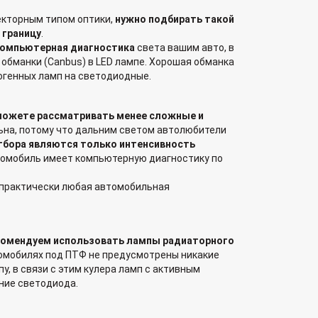
кторным типом оптики,
нужно подбирать такой
 границу
.
компьютерная диагностика
света вашим авто, в
 обманки (Canbus) в LED лампе. Хорошая обманка
огенных ламп на светодиодные.
ожете рассматривать менее сложные и
ьна, потому что дальним светом автолюбители
тбора являются только интенсивность
втомобиль имеет компьютерную диагностику по
 практически любая автомобильная
омендуем использовать лампы радиаторного
втомобилях под ПТФ не предусмотрены никакие
, в связи с этим кулера ламп с активным
ание светодиода.