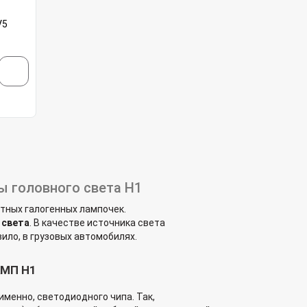
V5
 головного света H1
тных галогенных лампочек.
 света
. В качестве источника света
ило, в грузовых автомобилях.
МП H1
менно, светодиодного чипа. Так,