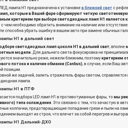
ЛЕД лампа H1 предназначена к установке
в ближний свет
с рефле
ламп, которые в Вашей фаре сформируют четкую светотеневую
вным критерием при выборе светодиодных ламп H1 является 
 с чем необходимо обратить внимание на наличие или отсутствие
пе способна убрать ошибку в вашем авто при замене обычных гал
лампы H1 в дальний свет
одборе светодиодных ламп цоколя H1 в дальний свет
, вполне
м
етные модели.
Для дальнего света фокусировка не принципиал
уются значительно реже, нежели ближним, поэтому
критерием о
вого потока и наличие обманки (Canbus)
, в случае, если Ваш а
й позиции.
овной же задачей, залить отражатель фары светом, справляется
диодная лампа.
лампы H1 в ПТФ
асается подбора LED ламп H1 в противотуманные фары, то
мы рек
сивного) типа охлаждения
. Это связано с тем, что зачастую в а
ные колпачки, предотвращающие попадание грязи и пыли на лампу
дением выходят из строя, что влечет за собой перегрев и выгор
лампы H1 Дальний-ДХО