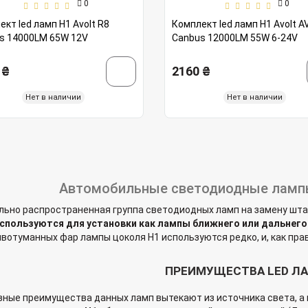
0
0
кт led ламп H1 Avolt R8
Комплект led ламп H1 Avolt A
s 14000LM 65W 12V
Canbus 12000LM 55W 6-24V
 ₴
2160 ₴
Нет в наличии
Нет в наличии
Автомобильные светодиодные лампы
ьно распространенная группа светодиодных ламп на замену шта
спользуются для установки как лампы ближнего или дальнего
вотуманных фар лампы цоколя H1 используются редко, и, как прав
ПРЕИМУЩЕСТВА LED ЛА
ные преимущества данных ламп вытекают из источника света, а и