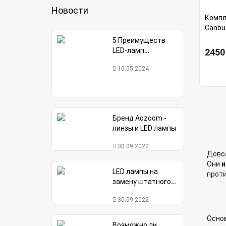
Новости
Компле
Canbu
5 Преимуществ
LED-ламп
2450
головного света
10.05.2024
Avolt в сравнении с
галогенными
Бренд Aozoom -
линзы и LED лампы
30.09.2022
Довол
Они
и
LED лампы на
проти
замену штатного
ксенона
30.09.2022
Основ
Возможно ли