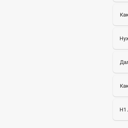
Как
Нуж
Дал
Как
H1 