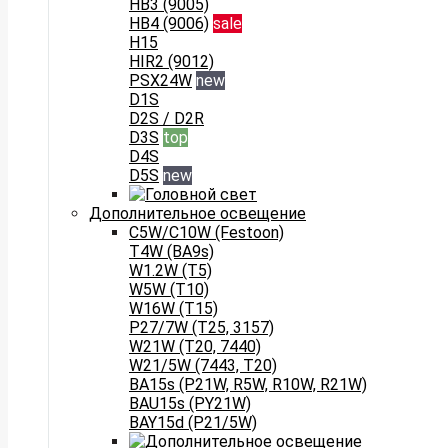
HB3 (9005)
HB4 (9006)
sale
H15
HIR2 (9012)
PSX24W
new
D1S
D2S / D2R
D3S
top
D4S
D5S
new
Дополнительное освещение
C5W/C10W (Festoon)
T4W (BA9s)
W1.2W (T5)
W5W (T10)
W16W (T15)
P27/7W (T25, 3157)
W21W (T20, 7440)
W21/5W (7443, T20)
BA15s (P21W, R5W, R10W, R21W)
BAU15s (PY21W)
BAY15d (P21/5W)