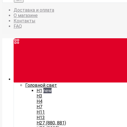
Доставка и оплата
О магазине
Контакты
FAQ
Головной свет
H1
new
H3
H4
H7
H11
H13
H27 (880, 881)