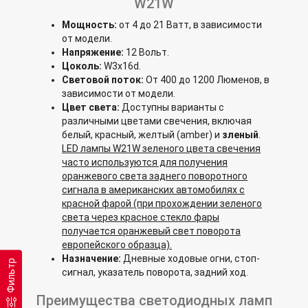
W21W
Мощность:
от 4 до 21 Ватт, в зависимости
от модели.
Напряжение:
12 Вольт.
Цоколь:
W3x16d.
Световой поток:
От 400 до 1200 Люменов, в
зависимости от модели.
Цвет света:
Доступны варианты с
различными цветами свечения, включая
белый, красный, желтый (amber) и
зленый
.
LED лампы W21W зеленого цвета свечения
часто используются для получения
оранжевого света заднего поворотного
сигнала в американских автомобилях с
красной фарой (при прохождении зеленого
света через красное стекло фары
получается оранжевый свет поворота
европейского образца).
Назначение:
Дневные ходовые огни, стоп-
Фильтр
сигнал, указатель поворота, задний ход.
Преимущества светодиодных ламп