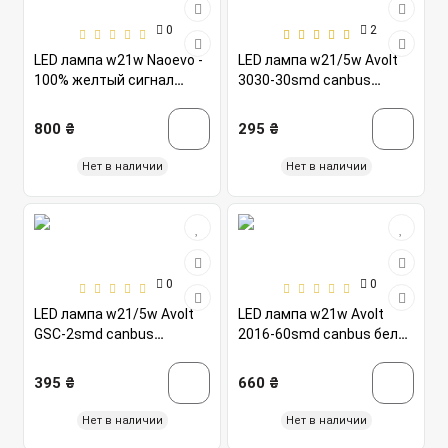
0
2
LED лампа w21w Naoevo -
LED лампа w21/5w Avolt
100% желтый сигнал
3030-30smd canbus
поворота
зеленая 12-24v
800 ₴
295 ₴
Нет в наличии
Нет в наличии
0
0
LED лампа w21/5w Avolt
LED лампа w21w Avolt
GSC-2smd canbus
2016-60smd canbus белая
красная 12-24v
10-14v
395 ₴
660 ₴
Нет в наличии
Нет в наличии