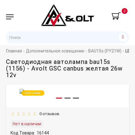
0
Главная
Дополнительное освещение
BAU15s (PY21W)
LED 
Светодиодная автолампа bau15s
(1156) - Avolt GSC canbus желтая 26w
12v
новинка
0 отзывов
Нет в наличии
Код Товара:
16144