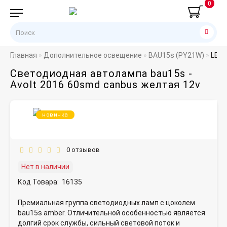
0
Главная
Дополнительное освещение
BAU15s (PY21W)
LED 
Светодиодная автолампа bau15s -
Avolt 2016 60smd canbus желтая 12v
новинка
0 отзывов
Нет в наличии
Код Товара:
16135
Премиальная группа светодиодных ламп с цоколем
bau15s amber. Отличительной особенностью является
долгий срок службы, сильный световой поток и