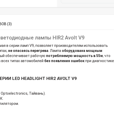
ОВ (3)
светодиодные лампы HIR2 Avolt V9
мая в серии ламп V9, позволяет производителям использовать
мпах,
не опасаясь перегрева
. Лампа
оборудована мощным
орый обеспечивает рабочую
потребляемую мощность в 55w
, что
а всех типах автомобилей
без появления ошибок
при диагностике
РИИ LED HEADLIGHT HIR2 AVOLT V9
Optoelectronics, Тайвань).
К.
тилятором.