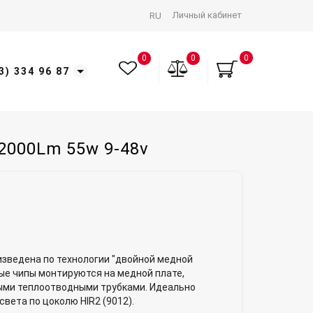
Личный кабинет
RU
0
0
0
3) 334 96 87
12000Lm 55w 9-48v
оизведена по технологии "двойной медной
ные чипы монтируются на медной плате,
ыми теплоотводными трубками. Идеально
вета по цоколю HIR2 (9012).