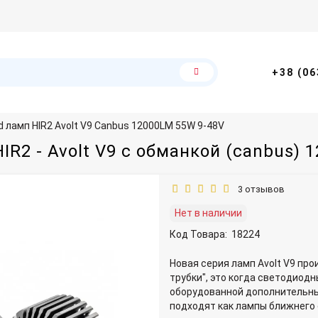
+38 (06
d ламп HIR2 Avolt V9 Canbus 12000LM 55W 9-48V
2 - Avolt V9 с обманкой (canbus) 
3 отзывов
Нет в наличии
Код Товара:
18224
Новая серия ламп Avolt V9 пр
трубки", это когда светодиод
оборудованной дополнительн
подходят как лампы ближнего с