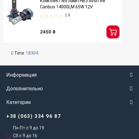
Комплект led ламп HB3 Avolt R8
Canbus 14000LM 65W 12V
0
2450 ₴
Теги:
18304
Информация
Дополнительно
Категории
+38 (063) 334 96 87
Пн-Пт с 9 до 19
Сб с 9 до 16