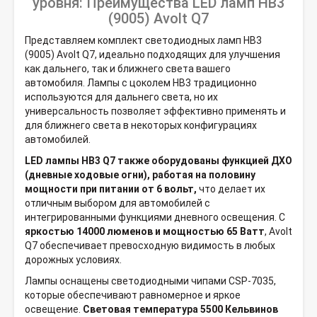
уровня: Преимущества LED ламп HB3
(9005) Avolt Q7
Представляем комплект светодиодных ламп HB3
(9005) Avolt Q7, идеально подходящих для улучшения
как дальнего, так и ближнего света вашего
автомобиля. Лампы с цоколем HB3 традиционно
используются для дальнего света, но их
универсальность позволяет эффективно применять и
для ближнего света в некоторых конфигурациях
автомобилей.
LED лампы HB3 Q7 также оборудованы функцией ДХО
(дневные ходовые огни), работая на половину
мощности при питании от 6 вольт,
что делает их
отличным выбором для автомобилей с
интегрированными функциями дневного освещения. С
яркостью 14000 люменов и мощностью 65 Ватт
, Avolt
Q7 обеспечивает превосходную видимость в любых
дорожных условиях.
Лампы оснащены светодиодными чипами CSP-7035,
которые обеспечивают равномерное и яркое
освещение.
Световая температура 5500 Кельвинов