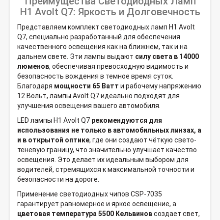
Преимущества Светодиодных Ламп
H1 Avolt Q7: Яркость и Долговечность
Представляем комплект светодиодных ламп H1 Avolt
Q7, специально разработанный для обеспечения
качественного освещения как на ближнем, так и на
дальнем свете. Эти лампы выдают
силу света в 14000
люменов
, обеспечивая превосходную видимость и
безопасность вождения в темное время суток.
Благодаря
мощности 65 Ватт
и рабочему напряжению
12 Вольт, лампы Avolt Q7 идеально подходят для
улучшения освещения вашего автомобиля.
LED лампы H1 Avolt Q7
рекомендуются для
использования не только в автомобильных линзах, а
и в открытой оптике
, где они создают чёткую свето-
теневую границу, что значительно улучшает качество
освещения. Это делает их идеальным выбором для
водителей, стремящихся к максимальной точности и
безопасности на дороге.
Применение светодиодных чипов CSP-7035
гарантирует равномерное и яркое освещение, а
цветовая температура 5500 Кельвинов
создает свет,