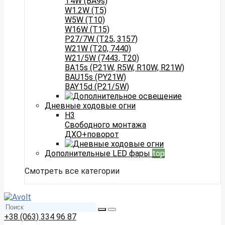
T4W (BA9s)
W1.2W (T5)
W5W (T10)
W16W (T15)
P27/7W (T25, 3157)
W21W (T20, 7440)
W21/5W (7443, T20)
BA15s (P21W, R5W, R10W, R21W)
BAU15s (PY21W)
BAY15d (P21/5W)
Дневные ходовые огни
H3
Свободного монтажа
ДХО+поворот
Дополнительные LED фары
top
Смотреть все категории
+38 (063) 334 96 87