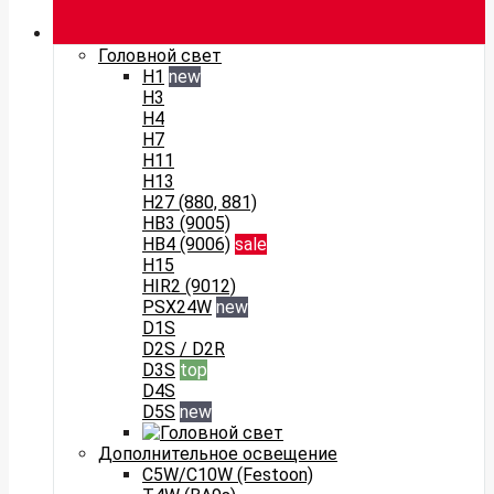
Головной свет
H1
new
H3
H4
H7
H11
H13
H27 (880, 881)
HB3 (9005)
HB4 (9006)
sale
H15
HIR2 (9012)
PSX24W
new
D1S
D2S / D2R
D3S
top
D4S
D5S
new
Дополнительное освещение
C5W/C10W (Festoon)