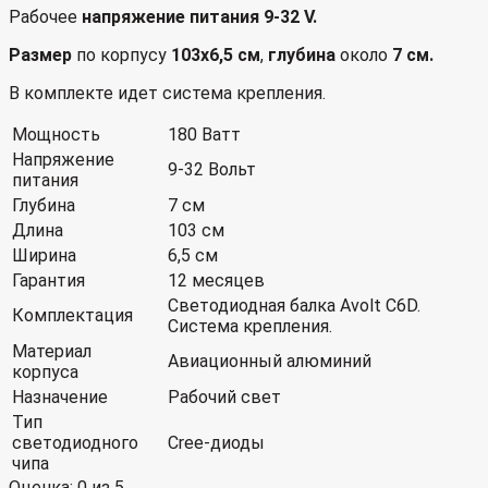
Рабочее
напряжение питания 9-32 V.
Размер
по корпусу
103х6,5 см
,
глубина
около
7 см.
В комплекте идет система крепления.
Мощность
180 Ватт
Напряжение
9-32 Вольт
питания
Глубина
7 см
Длина
103 см
Ширина
6,5 см
Гарантия
12 месяцев
Светодиодная балка Avolt C6D.
Комплектация
Система крепления.
Материал
Авиационный алюминий
корпуса
Назначение
Рабочий свет
Тип
светодиодного
Cree-диоды
чипа
Оценка:
0
из 5