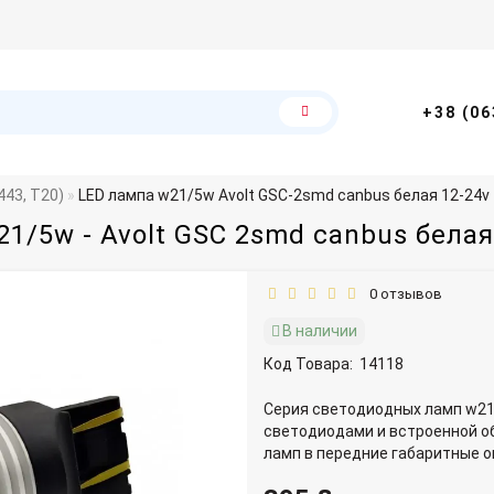
+38 (06
43, T20)
LED лампа w21/5w Avolt GSC-2smd canbus белая 12-24v
1/5w - Avolt GSC 2smd canbus белая
0 отзывов
В наличии
Код Товара:
14118
Серия светодиодных ламп w21
светодиодами и встроенной о
ламп в передние габаритные ог