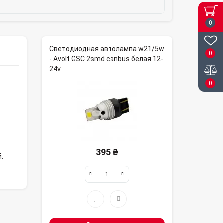
0
Светодиодная автолампа w21/5w
0
- Avolt GSC 2smd canbus белая 12-
24v
0
395 ₴
.