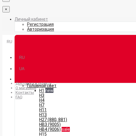
×
Личный кабинет
Регистрация
Авторизация
RU
RU
UA
Доставка и оплата
Головной свет
О магазине
H1
new
Контакты
H3
FAQ
H4
H7
H11
H13
H27 (880, 881)
HB3 (9005)
HB4 (9006)
sale
H15