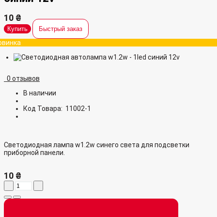
10 ₴
Купить
Быстрый заказ
овинка
0 отзывов
В наличии
Код Товара:
11002-1
Светодиодная лампа w1.2w синего света для подсветки
приборной панели.
10 ₴