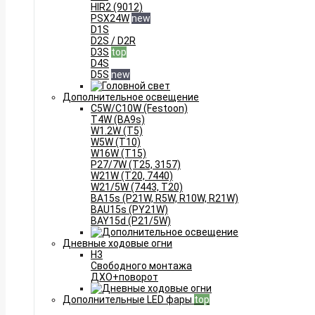
HIR2 (9012)
PSX24W
new
D1S
D2S / D2R
D3S
top
D4S
D5S
new
Дополнительное освещение
C5W/C10W (Festoon)
T4W (BA9s)
W1.2W (T5)
W5W (T10)
W16W (T15)
P27/7W (T25, 3157)
W21W (T20, 7440)
W21/5W (7443, T20)
BA15s (P21W, R5W, R10W, R21W)
BAU15s (PY21W)
BAY15d (P21/5W)
Дневные ходовые огни
H3
Свободного монтажа
ДХО+поворот
Дополнительные LED фары
top