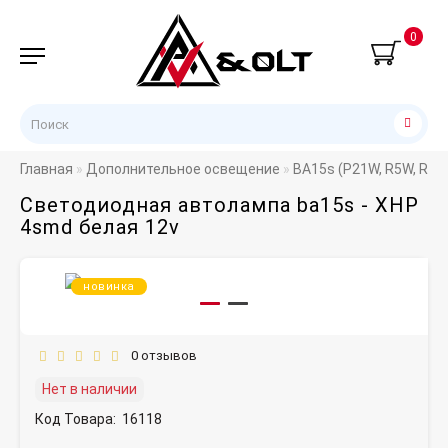
0
Главная
Дополнительное освещение
BA15s (P21W, R5W, R10
Светодиодная автолампа ba15s - XHP
4smd белая 12v
новинка
0 отзывов
Нет в наличии
Код Товара:
16118