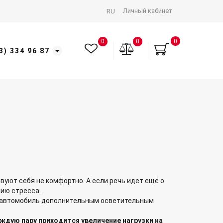
Личный кабинет
RU
0
0
0
3) 334 96 87
вуют себя не комфортно. А если речь идет ещё о
нию стресса.
ь автомобиль дополнительным осветительным
ждую пару приходится увеличение нагрузки на