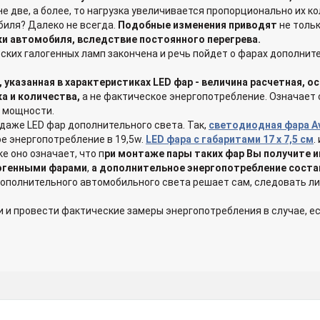
 не две, а более, то нагрузка увеличивается пропорционально их 
иля? Далеко не всегда.
Подобные изменения приводят
не толь
ки автомобиля, вследствие постоянного перегрева.
ских галогенных ламп закончена и речь пойдет о фарах дополнит
 указанная в характеристиках LED фар - величина расчетная, о
а и количества,
а не фактическое энергопотребление. Означает о
 мощности.
даже LED фар дополнительного света. Так,
светодиодная фара Av
е энергопотребление в 19,5w.
LED фара с габаритами 17 x 7,5 см
.
е оно означает, что п
ри монтаже пары таких фар Вы получите и
огенными фарами
,
а дополнительное энергопотребление соста
ополнительного автомобильного света решает сам, следовать ли
 и провести фактические замеры энергопотребления в случае, е