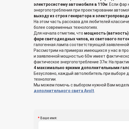
электросистему автомобиля в 110w
. Если фар
энергопотребления при проектировании автомоб
выходу из строя генератора и электропровод
На этом часть рассказа для любителей классиче
более современных технологиях.
Для начала отметим, что
мощность (ватность),
фаре светодиодных чипов, их светового поток
галогенная лампа соответствующей заявленной
Рассмотрим на примерах имеющихся у нас в про
и заявленной мощностью 60w имеет фактическо
фактическое энергопотребление 37w. На практик
4 максимально яркими дополнительными гал
Безусловно, каждый автолюбитель при выборе д
технологии.
Мы можем помочь с выбором нужной Вам модели
дополнительного света Avolt
.
Ваше имя: