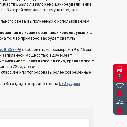
количеству. Было ли заложено данное увеличение
ко
к
быстрой разрядке аккумулятора, но и
ельного света, выполненных с использованием
снованная на характеристиках используемых в
на то, что примерно так будет светить
olt BS3-PA
с габаритными размерами 9 x 7,5 см.
 и заявленной мощностью 120w имеет
нтенсивность светового потока, сравнимого с
вит
не 220w, а
75w.
 классике или попробовать более современные
0
сли Вы отдадите предпочтение
LED фарам
0
0