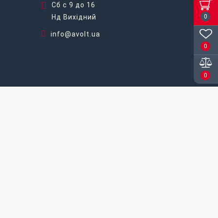
Сб с 9 до 16
Нд Вихідний
0
info@avolt.ua
0
0