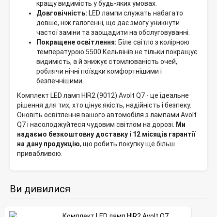
кращу видимість у будь-яких умовах.
Довговічність:
LED лампи служать набагато
довше, ніж галогенні, що дає змогу уникнути
частої заміни та заощадити на обслуговуванні.
Покращене освітлення:
Біле світло з колірною
температурою 5500 Кельвінів не тільки покращує
видимість, а й знижує стомлюваність очей,
роблячи нічні поїздки комфортнішими і
безпечнішими.
Комплект LED ламп HIR2 (9012) Avolt Q7 - це ідеальне
рішення для тих, хто цінує якість, надійність і безпеку.
Оновіть освітлення вашого автомобіля з лампами Avolt
Q7 і насолоджуйтеся чудовим світлом на дорозі.
Ми
надаємо безкоштовну доставку і 12 місяців гарантії
на дану продукцію
, що робить покупку ще більш
привабливою.
Ви дивилися
Комплект LED ламп HIR2 Avolt Q7