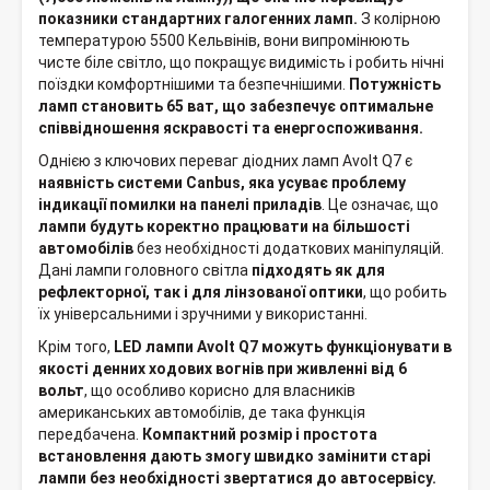
показники стандартних галогенних ламп.
З колірною
температурою 5500 Кельвінів, вони випромінюють
чисте біле світло, що покращує видимість і робить нічні
поїздки комфортнішими та безпечнішими.
Потужність
ламп становить 65 ват, що забезпечує оптимальне
співвідношення яскравості та енергоспоживання.
Однією з ключових переваг діодних ламп Avolt Q7 є
наявність системи Canbus, яка усуває проблему
індикації помилки на панелі приладів
. Це означає, що
лампи будуть коректно працювати на більшості
автомобілів
без необхідності додаткових маніпуляцій.
Дані лампи головного світла
підходять як для
рефлекторної, так і для лінзованої оптики
, що робить
їх універсальними і зручними у використанні.
Крім того,
LED лампи Avolt Q7 можуть функціонувати в
якості денних ходових вогнів при живленні від 6
вольт
, що особливо корисно для власників
американських автомобілів, де така функція
передбачена.
Компактний розмір і простота
встановлення дають змогу швидко замінити старі
лампи без необхідності звертатися до автосервісу.