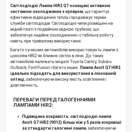
Світлодіодні Лампи HIR2 Q7 оснащені активною
системою охолодження з кулером
, що гарантує
ефективне відведення тепла і продовжує термін
служби світлодіодів. Світлодіодні чипи розміщені на
мідній платі з подвійною мідною трубкою, що
забезпечує надійне охолодження і стабільну роботу
навіть при тривалому використанні.
Багато сучасних автомобілів використовують лампи з
цоколем HIR2 як ближнє світло в лінзі. До таких
автомобілів належать моделі Toyota Camry, Subaru
Outback, Ford Fusion і багато інших.
Лампи Avolt Q7 HIR2
ідеально підходять для використання в лінзованій
оптиці
, забезпечуючи високу якість освітлення і
довговічність.
ПЕРЕВАГИ ПЕРЕД ГАЛОГЕННИМИ
ЛАМПАМИ HIR2:
Підвищена яскравість: світлодіодні лампи
Avolt Q7 HIR2 (9012) більш ніж у 5 разів яскравіші
за стандартні галогенні лампи
, забезпечуючи