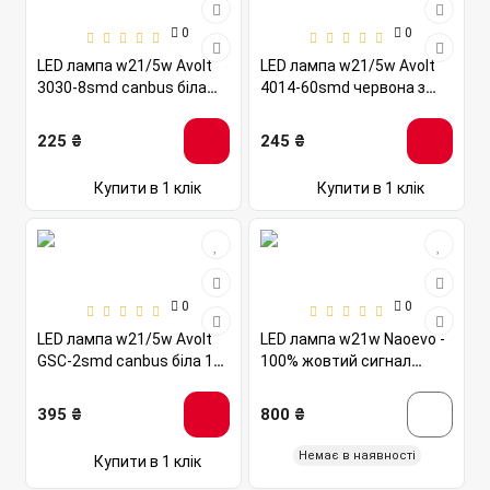
0
0
LED лампа w21/5w Avolt
LED лампа w21/5w Avolt
3030-8smd canbus біла
4014-60smd червона з
12-24v
лінзою 12v
225 ₴
245 ₴
Купити в 1 клік
Купити в 1 клік
0
0
LED лампа w21/5w Avolt
LED лампа w21w Naoevo -
GSC-2smd canbus біла 12-
100% жовтий сигнал
24v
повороту
395 ₴
800 ₴
Немає в наявності
Купити в 1 клік