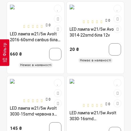
0
0
LED лампа w21/5w Avolt
LED лампа w21/5w Avolt
3014-22smd біла 12v
2016-60smd canbus біла
Фільтр
10-14v
20 ₴
660 ₴
Немає в наявності
Немає в наявності
0
0
LED лампа w21/5w Avolt
LED лампа w21/5w Avolt
3030-15smd червона з
3030-16smd
лінзою 12v
білий+жовтий з лінзою
145 ₴
12v