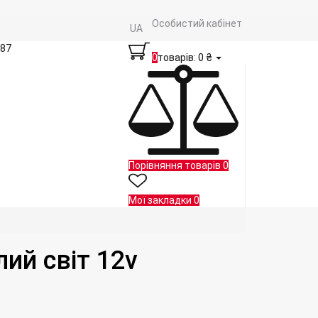
Особистий кабінет
UA
 87
0
товарів: 0 ₴
Порівняння товарів
0
Мої закладки
0
ий світ 12v