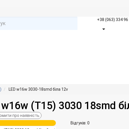
+38 (063) 334 96
)
LED w16w 3030-18smd біла 12v
w16w (T15) 3030 18smd біл
омити про наявність
Відгуків: 0