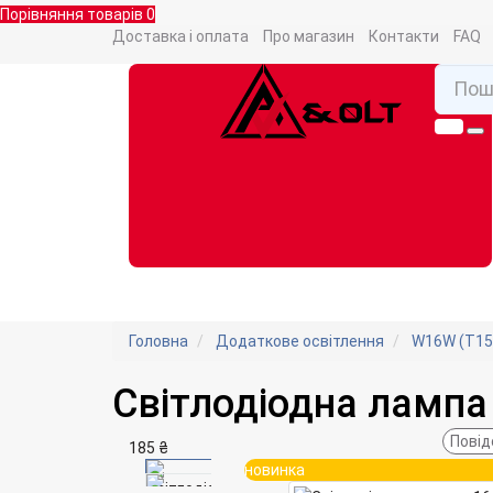
Порівняння товарів
0
Доставка і оплата
Про магазин
Контакти
FAQ
Головна
Додаткове освітлення
W16W (T15
Світлодіодна лампа 
Повід
185 ₴
новинка