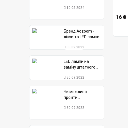
світла Avolt
10.05.2024
порівняно з
галогенними
16 ₴
Бренд Aozoom -
лінзи та LED лампи
30.09.2022
LED лампи на
заміну штатного
ксенону
30.09.2022
Чи можливо
пройти
сертифікацію авто
30.09.2022
на LED лампах