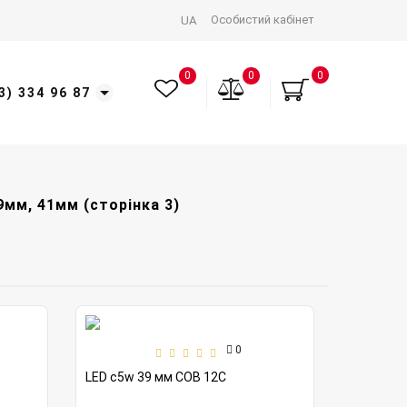
Особистий кабінет
UA
0
0
0
3) 334 96 87
9мм, 41мм (сторінка 3)
0
LED c5w 39 мм COB 12C