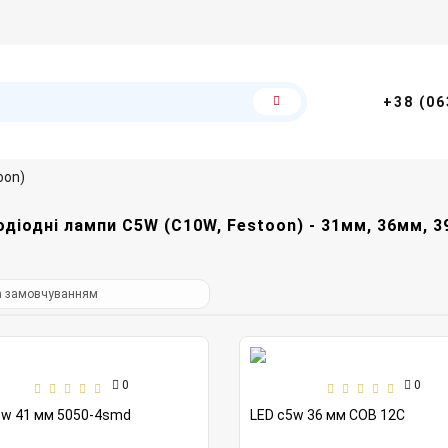
+38 (06
oon)
одіодні лампи C5W (C10W, Festoon) - 31мм, 36мм, 3
0
0
5w 41 мм 5050-4smd
LED c5w 36 мм COB 12C