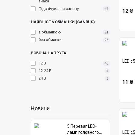
знака
Підсвічування салону
47
12 ₴
НАЯВНІСТЬ ОБМАНКИ (CANBUS)
з обманкою
21
без обманки
26
РОБОЧА НАПРУГА
LED c
12 В
45
12-24 В
4
24 В
6
11 ₴
Новини
5 Переваг LED-
ламп головного
LED c