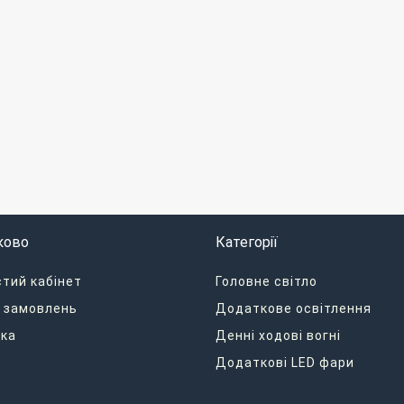
ково
Категорії
тий кабінет
Головне світло
я замовлень
Додаткове освітлення
ка
Денні ходові вогні
Додаткові LED фари