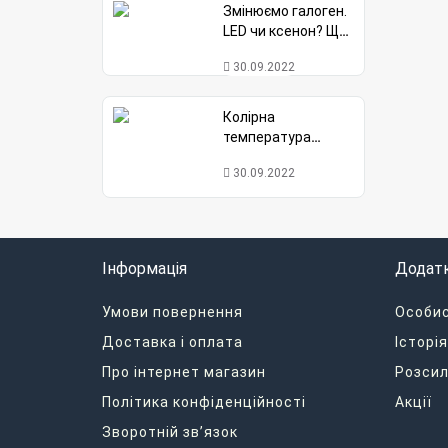
Змінюємо галоген.
LED чи ксенон? Що
вибрати?
30.09.2022
Колірна
температура
автоламп. Що таке
30.09.2022
Кельвін?
Інформація
Додат
Умови повернення
Особис
Доставка і оплата
Історі
Про інтернет магазин
Розсил
Політика конфіденційності
Акції
Зворотній зв’язок