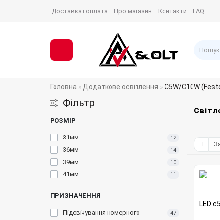
Доставка і оплата
Про магазин
Контакти
FAQ
Головна
Додаткове освітлення
C5W/C10W (Fest
Фільтр
Світл
РОЗМІР
31мм
12
36мм
14
39мм
10
41мм
11
ПРИЗНАЧЕННЯ
LED c
Підсвічування номерного
47